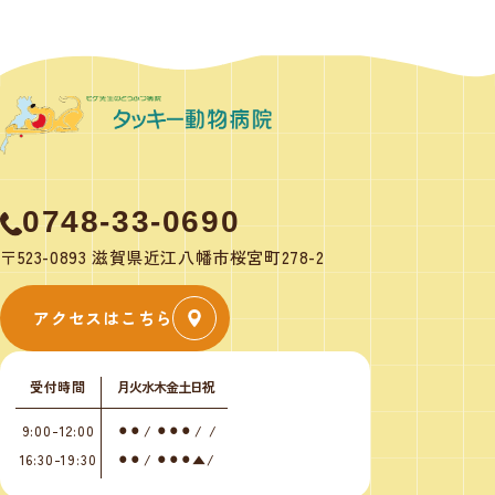
0748-33-0690
〒523-0893 滋賀県近江八幡市桜宮町278-2
アクセスはこちら
受付時間
月
火
水
木
金
土
日
祝
9:00-12:00
⚫︎
⚫︎
/
⚫︎
⚫︎
⚫︎
/
/
16:30-19:30
⚫︎
⚫︎
/
⚫︎
⚫︎
⚫︎
▲
/