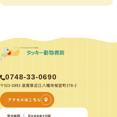
0748-33-0690
〒523-0893 滋賀県近江八幡市桜宮町278-2
アクセスはこちら
受付時間
月
火
水
木
金
土
日
祝