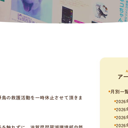
A
ア
月別一
野鳥の救護活動を一時休止させて頂きま
202
202
202
202
手を触れずに、滋賀県琵琶湖環境部自然