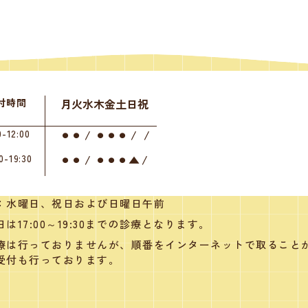
付時間
月
火
水
木
金
土
日
祝
0-12:00
⚫︎
⚫︎
/
⚫︎
⚫︎
⚫︎
/
/
0-19:30
⚫︎
⚫︎
/
⚫︎
⚫︎
⚫︎
▲
/
：水曜日、祝日および日曜日午前
は17:00～19:30までの診療となります。
療は行っておりませんが、順番をインターネットで取ること
受付も行っております。