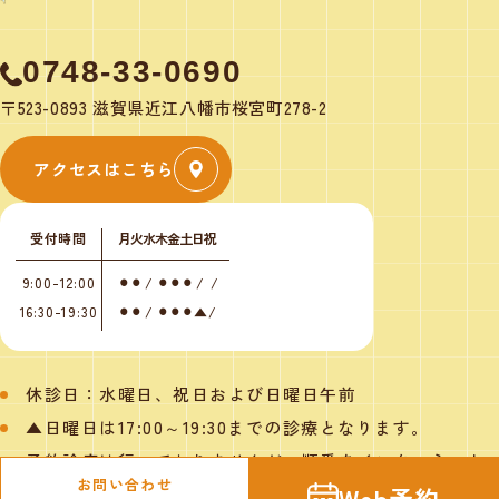
0748-33-0690
〒523-0893 滋賀県近江八幡市桜宮町278-2
アクセスはこちら
受付時間
月
火
水
木
金
土
日
祝
9:00-12:00
⚫︎
⚫︎
/
⚫︎
⚫︎
⚫︎
/
/
16:30-19:30
⚫︎
⚫︎
/
⚫︎
⚫︎
⚫︎
▲
/
休診日：水曜日、祝日および日曜日午前
▲日曜日は17:00～19:30までの診療となります。
予約診療は行っておりませんが、順番をインターネット
で取ることができます。ご来院による受付も行っており
お問い合わせ
Web予約