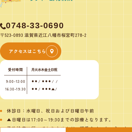
0748-33-0690
〒523-0893 滋賀県近江八幡市桜宮町278-2
アクセスはこちら
受付時間
月
火
水
木
金
土
日
祝
9:00-12:00
⚫︎
⚫︎
/
⚫︎
⚫︎
⚫︎
/
/
16:30-19:30
⚫︎
⚫︎
/
⚫︎
⚫︎
⚫︎
▲
/
休診日：水曜日、祝日および日曜日午前
▲日曜日は17:00～19:30までの診療となります。
予約診療は行っておりませんが、順番をインターネット