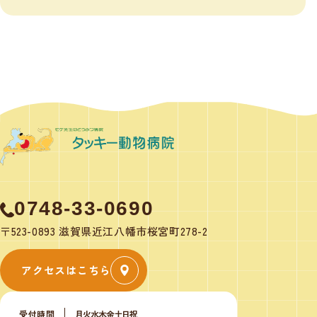
0748-33-0690
〒523-0893 滋賀県近江八幡市桜宮町278-2
アクセスはこちら
受付時間
月
火
水
木
金
土
日
祝